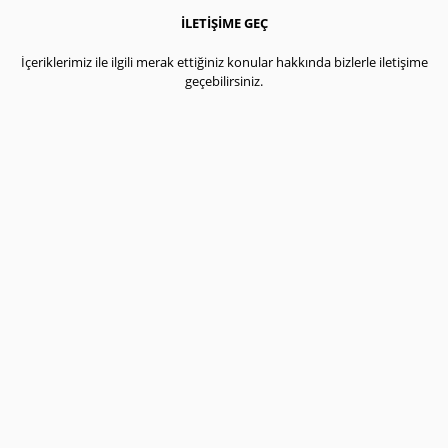
İLETİŞİME GEÇ
İçeriklerimiz ile ilgili merak ettiğiniz konular hakkında bizlerle iletişime
geçebilirsiniz.
iletisim@bildigimhersey.com
bildigimherseyresmi@gmail.com
KATEGORİLER
Asgari Ücret
Coin Geleceği
Fiyatları
Maaşları