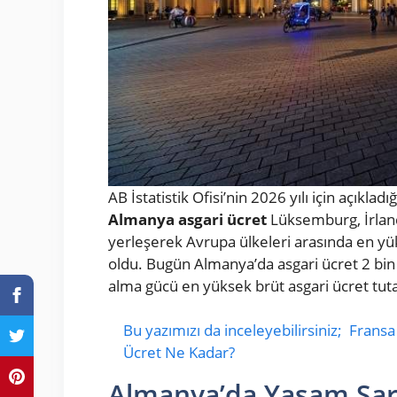
AB İstatistik Ofisi’nin 2026 yılı için açıkladı
Almanya asgari ücret
Lüksemburg, İrlan
yerleşerek Avrupa ülkeleri arasında en yük
oldu. Bugün Almanya’da asgari ücret 2 bin 
alma gücü en yüksek brüt asgari ücret tuta
Bu yazımızı da inceleyebilirsiniz;
Fransa
Ücret Ne Kadar?
Almanya’da Yaşam Şart