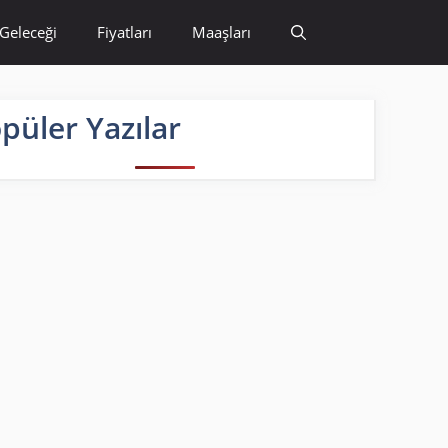
Geleceği
Fiyatları
Maaşları
püler Yazılar