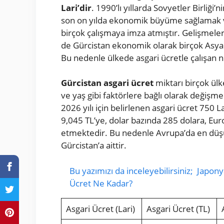
Lari’dir
. 1990’lı yıllarda Sovyetler Birliği
son on yılda ekonomik büyüme sağlamak ve
birçok çalışmaya imza atmıştır. Gelişmeler 
de Gürcistan ekonomik olarak birçok Asya 
Bu nedenle ülkede asgari ücretle çalışan nü
Gürcistan asgari ücret
miktarı birçok ülk
ve yaş gibi faktörlere bağlı olarak değişme
2026 yılı için belirlenen asgari ücret 750 L
9,045 TL’ye, dolar bazında 285 dolara, Eur
etmektedir. Bu nedenle Avrupa’da en düşük
Gürcistan’a aittir.
Bu yazımızı da inceleyebilirsiniz;
Japony
Ücret Ne Kadar?
Asgari Ücret (Lari)
Asgari Ücret (TL)