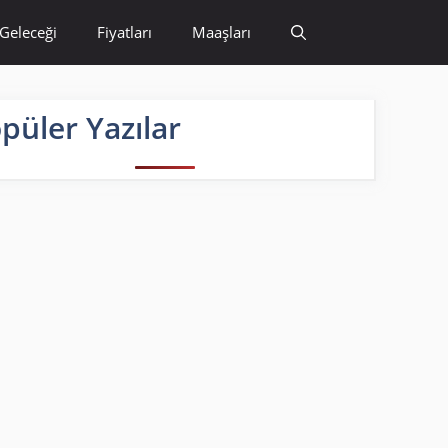
Geleceği
Fiyatları
Maaşları
püler Yazılar