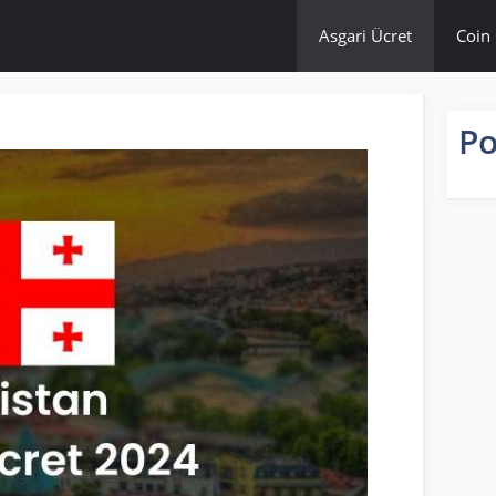
Asgari Ücret
Coin 
Po