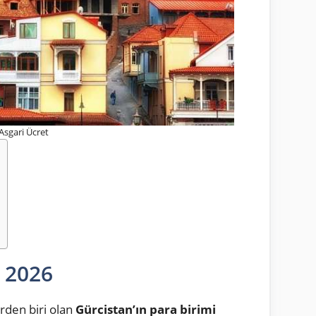
Asgari Ücret
t 2026
rden biri olan
Gürcistan’ın para birimi