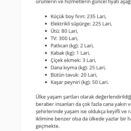
ürünlerin ve hizmetlerin güncel fiyatı aşağı
Küçük boy fırın: 235 Lari,
Elektrikli süpürge: 225 Lari,
Ütü: 80 Lari,
TV: 300 Lari,
Patlıcan (kg): 2 Lari,
Kabak (kg): 1 Lari,
Çiçek ekmek: 3 Lari,
Dana kıyma (kg): 25 Lari,
Bütün tavuk: 20 Lari,
Kaşar peyniri (kg): 50 Lari.
Ülke yaşam şartları olarak değerlendirildi
beraber insanları da çok fazla cana yakın v
şehirlerinde yaşam ise oldukça keyifli ve 
iklimine benzer olsa da ülkede yazlar bir ha
geçmekte.