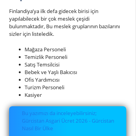
Finlandiya’ya ilk defa gidecek birisi için
yapılabilecek bir çok meslek çeşidi
bulunmaktadır, Bu meslek gruplarının bazılarını
sizler için listeledik.
Mağaza Personeli
Temizlik Personeli
Satış Temsilcisi
Bebek ve Yaşlı Bakıcısı
Ofis Yardımcısı
Turizm Personeli
Kasiyer
Bu yazımızı da inceleyebilirsiniz;
Gürcistan Asgari Ücret 2026 - Gürcistan
Nasıl Bir Ülke