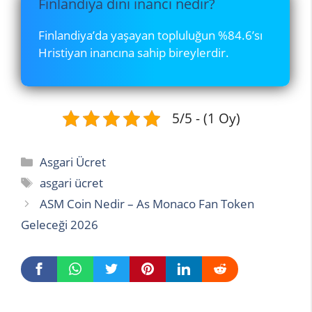
Finlandiya dini inancı nedir?
Finlandiya’da yaşayan topluluğun %84.6’sı
Hristiyan inancına sahip bireylerdir.
5/5 - (1 Oy)
Kategoriler
Asgari Ücret
Etiketler
asgari ücret
ASM Coin Nedir – As Monaco Fan Token
Geleceği 2026