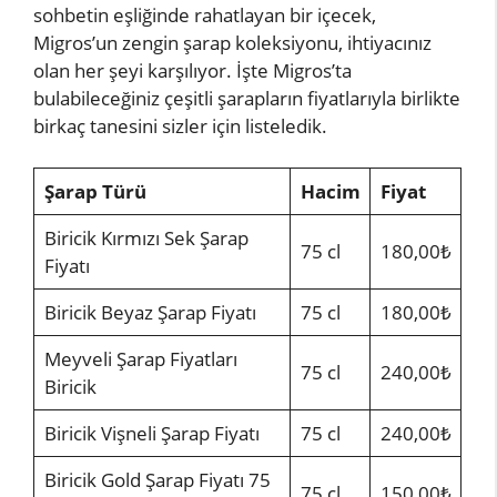
sohbetin eşliğinde rahatlayan bir içecek,
Migros’un zengin şarap koleksiyonu, ihtiyacınız
olan her şeyi karşılıyor. İşte Migros’ta
bulabileceğiniz çeşitli şarapların fiyatlarıyla birlikte
birkaç tanesini sizler için listeledik.
Şarap Türü
Hacim
Fiyat
Biricik Kırmızı Sek Şarap
75 cl
180,00₺
Fiyatı
Biricik Beyaz Şarap Fiyatı
75 cl
180,00₺
Meyveli Şarap Fiyatları
75 cl
240,00₺
Biricik
Biricik Vişneli Şarap Fiyatı
75 cl
240,00₺
Biricik Gold Şarap Fiyatı 75
75 cl
150,00₺