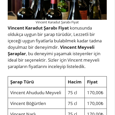
Vincent Karadut Şarabı Fiyat
Vincent Karadut Şarabı Fiyat
konusunda
oldukça uygun bir şarap türüdür, Lezzetli bir
içeceği uygun fiyatlarla bulabilmek kadar tadına
doyulmaz bir deneyimdir.
Vincent Meyveli
Şaraplar
, bu deneyimi yaşamak isteyenler için
ideal bir seçenektir. Sizler için Vincent meyveli
şarapların fiyatlarını inceleyip listeledik.
Şarap Türü
Hacim
Fiyat
Vincent Ahududu Meyveli
75 cl
170,00₺
Vincent Böğürtlen
75 cl
170,00₺
Vincent Narlı
75 cl
170,00₺