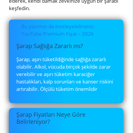
ederek, kendi damak zevkinize uygun bir şarabı
keşfedin.
Bu yazımızı da inceleyebilirsiniz;
YouTube Premium Fiyat – 2026
Şarap Sağlığa Zararlı mı?
Şarap, aşırı tüketildiğinde sağlığa zararlı
olabilir. Alkol, vücuda birçok şekilde zarar
verebilir ve aşırı tüketim karaciğer
hastalıkları, kalp sorunları ve kanser riskini
artırabilir. Ölçülü tüketim önemlidir
Şarap Fiyatları Neye Göre
Belirleniyor?