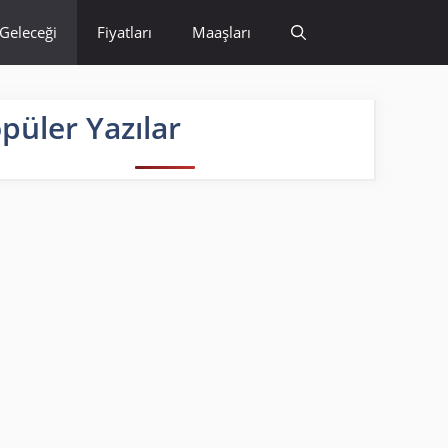
Geleceği
Fiyatları
Maaşları
püler Yazılar