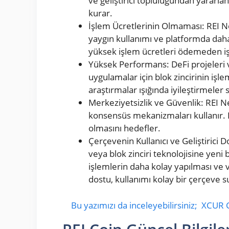
ve geliştirici topluluğundan yararl
kurar.
İşlem Ücretlerinin Olmaması: REI Ne
yaygın kullanımı ve platformda daha ge
yüksek işlem ücretleri ödemeden işl
Yüksek Performans: DeFi projeleri
uygulamalar için blok zincirinin işlem
araştırmalar ışığında iyileştirmeler 
Merkeziyetsizlik ve Güvenlik: REI N
konsensüs mekanizmaları kullanır. 
olmasını hedefler.
Çerçevenin Kullanıcı ve Geliştirici
veya blok zinciri teknolojisine yeni
işlemlerin daha kolay yapılması ve ve
dostu, kullanımı kolay bir çerçeve s
Bu yazımızı da inceleyebilirsiniz;
XCUR C