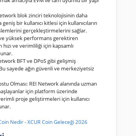
anmak amacıyla EVM ile tam uyumlu bir yapı
twork blok zinciri teknolojisinin daha
niş bir kullanıcı kitlesi için kullanıcıların
emlerini gerçekleştirmelerini sağlar.
 ve yüksek performans gerektiren
 hızı ve verimliliği için kapsamlı
sunar.
etwork BFT ve DPoS gibi gelişmiş
Bu sayede ağın güvenli ve merkeziyetsiz
 Dostu Olması: REI Network alanında uzman
 başlayanlar için platform üzerinde
rimli proje geliştirmeleri için kullanıcı
unar.
oin Nedir - XCUR Coin Geleceği 2026