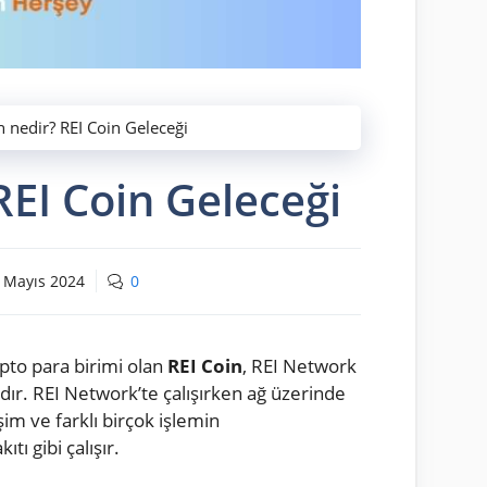
n nedir? REI Coin Geleceği
REI Coin Geleceği
 Mayıs 2024
0
ipto para birimi olan
REI Coin
, REI Network
ır. REI Network’te çalışırken ağ üzerinde
şim ve farklı birçok işlemin
ıtı gibi çalışır.