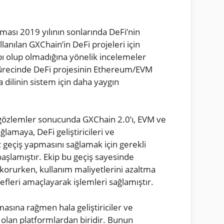
ması 2019 yılının sonlarında DeFi’nin
llanılan GXChain’in DeFi projeleri için
apı olup olmadığına yönelik incelemeler
sürecinde DeFi projesinin Ethereum/EVM
 dilinin sistem için daha yaygın
i gözlemler sonucunda GXChain 2.0’ı, EVM ve
lamaya, DeFi geliştiricileri ve
geçiş yapmasını sağlamak için gerekli
başlamıştır. Ekip bu geçiş sayesinde
 korurken, kullanım maliyetlerini azaltma
efleri amaçlayarak işlemleri sağlamıştır.
sına rağmen hala geliştiriciler ve
ği olan platformlardan biridir. Bunun