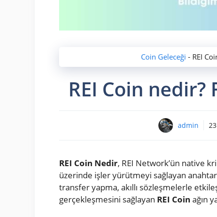
Coin Geleceği
-
REI Coi
REI Coin nedir? 
admin
23
REI Coin Nedir
, REI Network’ün native kr
üzerinde işler yürütmeyi sağlayan anahtard
transfer yapma, akıllı sözleşmelerle etkile
gerçekleşmesini sağlayan
REI Coin
ağın yak